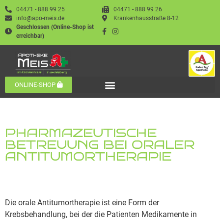
04471 - 888 99 25
04471 - 888 99 26
info@apo-meis.de
Krankenhausstraße 8-12
Geschlossen (Online-Shop ist
erreichbar)
ONLINE-SHOP
PHARMAZEUTISCHE
BETREUUNG BEI ORALER
ANTITUMORTHERAPIE
Die orale Antitumortherapie ist eine Form der
Krebsbehandlung, bei der die Patienten Medikamente in